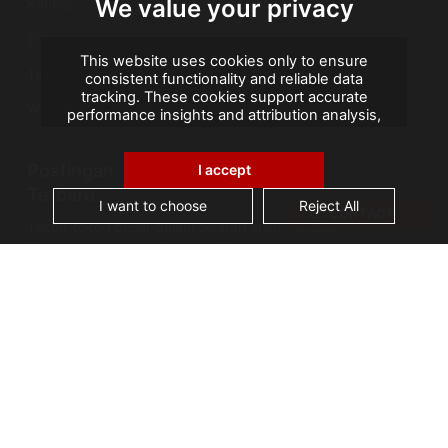
We value your privacy
Karibia
Eropa
This website uses cookies only to ensure
Timur Tengah
consistent functionality and reliable data
tracking. These cookies support accurate
Wilayah Seberang Laut Prancis
performance insights and attribution analysis,
helping us improve your experience. We do not
use cookies for advertising or remarketing, and
Postingan
no personal data is sold or shared with third
I accept
parties. By clicking "Accept All", you consent to
Terbaru
our use of cookies.
I want to choose
Reject All
CONTACT
Tokoh-tokoh besar dalam sejarah arsip: Kanselir
Guérin, bapak Arsip Nasional Prancis
AGS Records Management Ghana
Mengumumkan Fasilitas Konservasi Berteknologi
Terkini
Cerita Arsip: Kebakaran Perpustakaan Alexandria