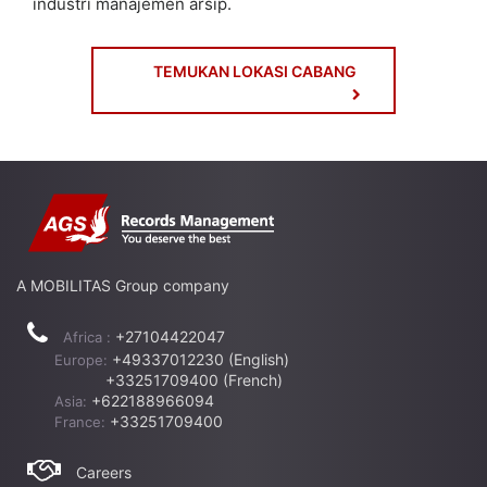
industri manajemen arsip.
TEMUKAN LOKASI CABANG
A MOBILITAS Group company
+27104422047
Africa :
+49337012230 (English)
Europe:
+33251709400 (French)
+622188966094
Asia:
+33251709400
France:
Careers