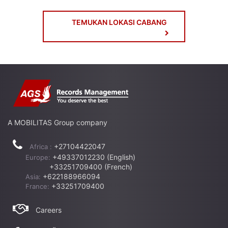
TEMUKAN LOKASI CABANG
A MOBILITAS Group company
+27104422047
Africa :
+49337012230 (English)
Europe:
+33251709400 (French)
+622188966094
Asia:
+33251709400
France:
Careers