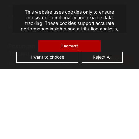
Eropa
This website uses cookies only to ensure
Timur Tengah
consistent functionality and reliable data
tracking. These cookies support accurate
Wilayah Seberang Laut Prancis
performance insights and attribution analysis,
helping us improve your experience. We do not
use cookies for advertising or remarketing, and
Postingan
no personal data is sold or shared with third
I accept
parties. By clicking "Accept All", you consent to
Terbaru
our use of cookies.
I want to choose
Reject All
CONTACT
Tokoh-tokoh besar dalam sejarah arsip: Kanselir
Guérin, bapak Arsip Nasional Prancis
AGS Records Management Ghana
Mengumumkan Fasilitas Konservasi Berteknologi
Terkini
Cerita Arsip: Kebakaran Perpustakaan Alexandria