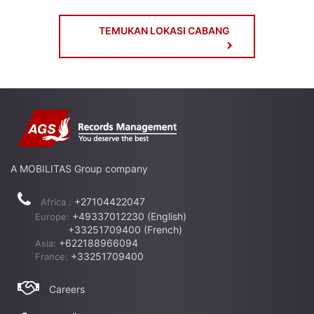
TEMUKAN LOKASI CABANG
A MOBILITAS Group company
+27104422047
Africa :
+49337012230 (English)
Europe:
+33251709400 (French)
+622188966094
Asia:
+33251709400
France:
Careers