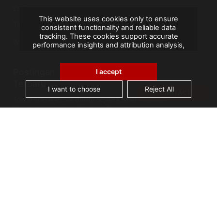
Eropa
This website uses cookies only to ensure
Timur Tengah
consistent functionality and reliable data
tracking. These cookies support accurate
Wilayah Seberang Laut Prancis
performance insights and attribution analysis,
helping us improve your experience. We do not
use cookies for advertising or remarketing, and
Postingan
no personal data is sold or shared with third
I accept
parties. By clicking "Accept All", you consent to
Terbaru
our use of cookies.
I want to choose
Reject All
CONTACT
Tokoh-tokoh besar dalam sejarah arsip: Kanselir
Guérin, bapak Arsip Nasional Prancis
AGS Records Management Ghana
Mengumumkan Fasilitas Konservasi Berteknologi
Terkini
Cerita Arsip: Kebakaran Perpustakaan Alexandria